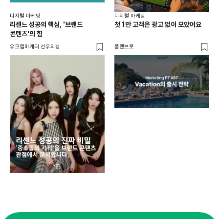
디지털 마케팅
디지털 마케팅
리센느 성공의 핵심, '브랜드
첫 1만 고객은 광고 없이 모았어요
콘텐츠'의 힘
유크랩마케터 선우의성
플랜브로
디지
AI
쇼핑
똑똑