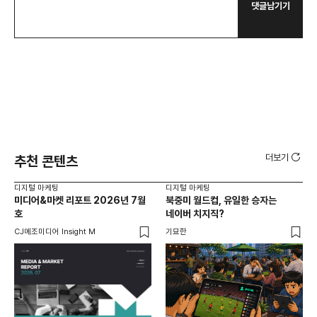
댓글남기기
더보기
추천 콘텐츠
디지털 마케팅
디지털 마케팅
디지
미디어&마켓 리포트 2026년 7월
북중미 월드컵, 유일한 승자는
브
호
네이버 치지직?
팬
CJ메조미디어 Insight M
기묘한
유크