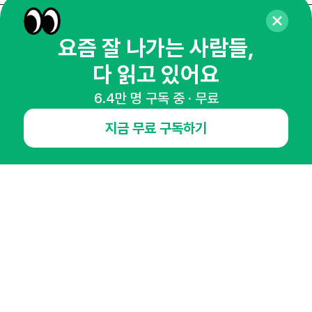
매주 화요일 아침,
요즘 잘 나가는 사람들,
마케팅 감각을 깨워 드릴게요!
다 읽고 있어요
65,043명의 마케터를 성장시키는 뉴스레터
6.4만 명 구독 중 · 무료
뉴스레터 구독하기
지금 무료 구독하기
NHN AD
오픈애즈란
공지사항
제휴문의
인사이터 신청
뉴스레터
광고안내
경기도 성남시 분당구 대왕판교로645번길 16
대표 : 심도섭
사업자등록번호 : 144-81-27690(
사업자정보확인
)
통신판매업신고번호 : 2014-경기성남-1023