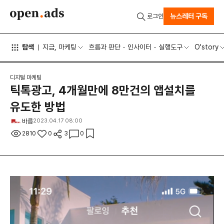
뉴스레터 구독
로그인
탐색
지금, 마케팅
흐름과 판단
인사이터
실행도구
O'story
디지털 마케팅
틱톡광고, 4개월만에 8만건의 앱설치를
유도한 방법
바름
2023.04.17 08:00
2810
0
3
0