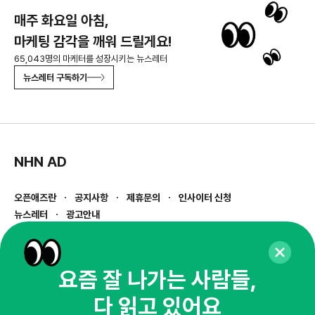
매주 화요일 아침,
마케팅 감각을 깨워 드릴게요!
65,043명의 마케터를 성장시키는 뉴스레터
뉴스레터 구독하기
NHN AD
오픈애즈란
공지사항
제휴문의
인사이터 신청
뉴스레터
광고안내
경기도 성남시 분당구 대왕판교로645번길 16
대표 : 심도섭
사업자등록번호 : 144-81-27690(
사업자정보확인
)
요즘 잘 나가는 사람들,
통신판매업신고번호 : 2014-경기성남-1023
다 읽고 있어요
호스팅서비스사업자 : 오픈애즈