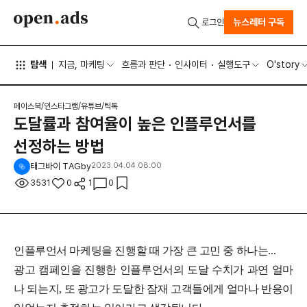
뉴스레터 구독
로그인
탐색
지금, 마케팅
흐름과 판단
인사이터
실행도구
O'story
페이스북/인스타그램/유튜브/틱톡
도달률과 참여율이 높은 인플루언서를
선정하는 방법
태그바이 TAGby
2023.04.04 08:00
3531
0
1
0
인플루언서 마케팅을 진행할 때 가장 큰 고민 중 하나는...
광고 캠페인을 진행한 인플루언서의 도달 수치가 과연 얼마
나 되는지, 또 광고가 도달한 잠재 고객들에게 얼마나 반응이