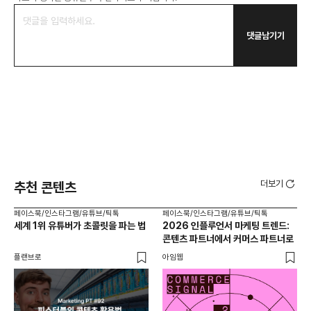
댓글남기기
더보기
추천 콘텐츠
페이스북/인스타그램/유튜브/틱톡
페이스북/인스타그램/유튜브/틱톡
페이
세계 1위 유튜버가 초콜릿을 파는 법
2026 인플루언서 마케팅 트렌드:
브
콘텐츠 파트너에서 커머스 파트너로
팬
플랜브로
아임웹
유크