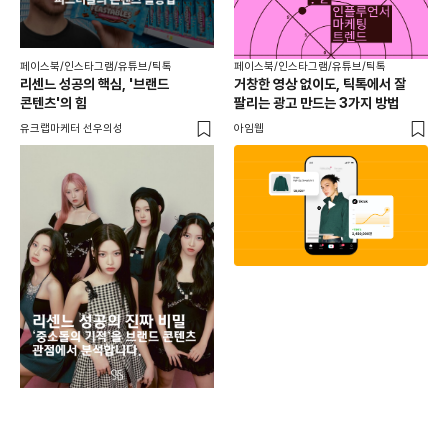
페이스북/인스타그램/유튜브/틱톡
페이스북/인스타그램/유튜브/틱톡
리센느 성공의 핵심, '브랜드
거창한 영상 없이도, 틱톡에서 잘
콘텐츠'의 힘
팔리는 광고 만드는 3가지 방법
유크랩마케터 선우의성
아임웹
페이
동
브
유크