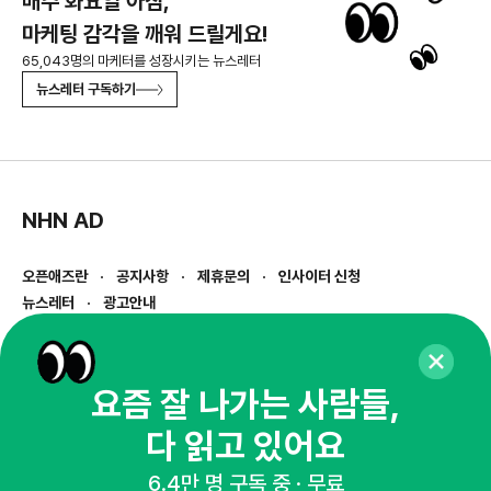
매주 화요일 아침,
마케팅 감각을 깨워 드릴게요!
65,043명의 마케터를 성장시키는 뉴스레터
뉴스레터 구독하기
NHN AD
오픈애즈란
공지사항
제휴문의
인사이터 신청
뉴스레터
광고안내
경기도 성남시 분당구 대왕판교로645번길 16
대표 : 심도섭
사업자등록번호 : 144-81-27690(
사업자정보확인
)
요즘 잘 나가는 사람들,
통신판매업신고번호 : 2014-경기성남-1023
다 읽고 있어요
호스팅서비스사업자 : 오픈애즈
서비스•광고 문의 :
1800-2198
6.4만 명 구독 중 · 무료
이메일 :
openads@openads.co.kr