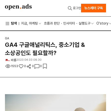
뉴스레터 구독
로그인
탐색
지금, 마케팅
흐름과 판단
인사이터
실행도구
O'story
GA
GA4 구글애널리틱스, 중소기업 &
소상공인도 필요할까?
바름
2023.04.03 08:30
1553
0
0
0