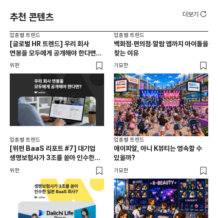
더보기
추천 콘텐츠
업종별 트렌드
업종별 트렌드
업종
[글로벌 HR 트렌드] 우리 회사
백화점·편의점·알람 앱까지 아이돌을
드라
연봉을 모두에게 공개해야 한다면? |
찾는 이유
진
급여 투명성 법, 해외 사례, 연봉
위펀
기묘한
기묘
공개, 채용 공고
업종별 트렌드
업종별 트렌드
업종
[위펀 BaaS 리포트 #7] 대기업
에이피알, 아니 K뷰티는 영속할 수
민음
생명보험사가 3조를 쏟아 인수한
있을까?
달
일본 BaaS 회사의 정체는?
위펀
기묘한
기묘