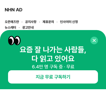
NHN AD
오픈애즈란
공지사항
제휴문의
인사이터 신청
뉴스레터
광고안내
경기도 성남시 분당구 대왕판교로645번길 16
대표 : 심도섭
사업자등록번호 : 144-81-27690(
사업자정보확인
)
요즘 잘 나가는 사람들,
통신판매업신고번호 : 2014-경기성남-1023
다 읽고 있어요
호스팅서비스사업자 : 오픈애즈
서비스•광고 문의 :
1800-2198
6.4만 명 구독 중 · 무료
이메일 :
openads@openads.co.kr
지금 무료 구독하기
이용약관
개인정보처리방침
instagram
thread
kakaotalk
© NHN AD. All rights reserved.