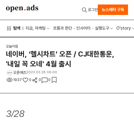
뉴스레터 구독
로그인
탐색
지금, 마케팅
흐름과 판단
인사이터
실행도구
O'story
오늘아침
네이버, ‘헬시차트’ 오픈 / CJ대한통운,
'내일 꼭 오네' 4월 출시
오픈애즈
2023.03.28 06:00
1937
0
0
0
3/28