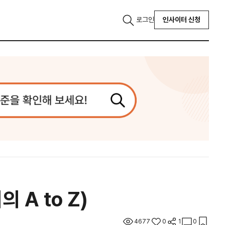
로그인
인사이터 신청
A to Z)
4677
0
1
0