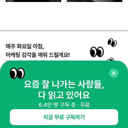
매주 화요일 아침,
마케팅 감각을 깨워 드릴게요!
65,043명의 마케터를 성장시키는 뉴스레터
뉴스레터 구독하기
요즘 잘 나가는 사람들,
다 읽고 있어요
NHN AD
6.4만 명 구독 중 · 무료
지금 무료 구독하기
오픈애즈란
공지사항
제휴문의
인사이터 신청
뉴스레터
광고안내