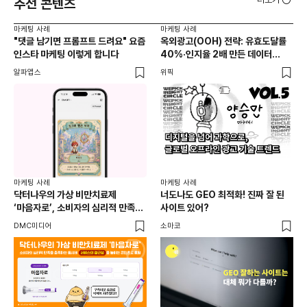
추천 콘텐츠
마케팅 사례
마케팅 사례
마케
"댓글 남기면 프롬프트 드려요" 요즘
옥외광고(OOH) 전략: 유효도달률
무
인스타 마케팅 이렇게 합니다
40%·인지율 2배 만든 데이터
‘댓
활용법 | 애드타입 양승만 이사
브
알파앱스
위픽
DM
마케
독립
마케팅 사례
마케팅 사례
출
닥터나우의 가상 비만치료제
너도나도 GEO 최적화! 진짜 잘 된
와디
‘마음자로’, 소비자의 심리적 만족을
사이트 있어?
충족하는 동시에 서비스의 접근성을
DMC미디어
소마코
높이는 콘텐츠로 호평