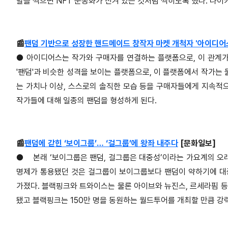
발을 찍으면 NFT 운동화가 신겨 있는 것처럼 찍히도록 했다. 나이
📰
팬덤 기반으로 성장한 핸드메이드 창작자 마켓 개척자 '아이디어
●
아이디어스는 작가와 구매자를 연결하는 플랫폼으로, 이 관계가
'팬덤'과 비슷한 성격을 보이는 플랫폼으로, 이 플랫폼에서 작가는
는 가치나 이상, 스스로의 솔직한 모습 등을 구매자들에게 지속
작가들에 대해 일종의 팬덤을 형성하게 된다.
📰
팬덤에 갇힌 ‘보이그룹’… ‘걸그룹’에 왕좌 내주다
[문화일보]
●
본래 ‘보이그룹은 팬덤, 걸그룹은 대중성’이라는 가요계의 오
명제가 통용됐던 것은 걸그룹이 보이그룹보다 팬덤이 약하기에 대
가졌다. 블랙핑크와 트와이스는 물론 아이브와 뉴진스, 르세라핌 등
됐고 블랙핑크는 150만 명을 동원하는 월드투어를 개최할 만큼 강