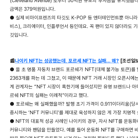
(Cleveland Avenue)’로부터 50억원 규모의 투자금을 유치
금액은 379억원입니다.
●
실제 비마이프렌즈의 타깃도 K-POP 등 엔터테인먼트뿐 아니라 e
비스), 크리에이터, 인플루언서 등인데요. 꼭 팬이 있지 않더라도
깃입니다.
📰
나이키 NFT는 성공했는데, 포르셰 NFT는 실패… 왜?
[조선일보
●
올 초 명품 자동차 브랜드 포르쉐가 NFT(대체 불가능 토큰)를 
2363개를 파는 데 그쳤고, 이 때문에 NFT 거래 시장인 오픈시에는
계 관계자는 “NFT 시장이 혹한기에 들어섰지만 유명 브랜드나 아티
르쉐 NFT의 실패는 이례적”이라고 했다.
●
포르쉐는 왜 실패했을까? 발행 초기 가격이 0.911이더리움(당
중시하는 ‘NFT 커뮤니티’를 제대로 육성하지 않은 게 가장 치명적
●
NFT의 대표적 성공 사례인 나이키의 경우, 자사 NFT를 운동
커뮤니티와 팬덤을 만들었다. 예를 들어 운동화 NFT를 구매하면 