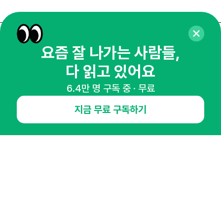
매주 화요일 아침,
요즘 잘 나가는 사람들,
마케팅 감각을 깨워 드릴게요!
다 읽고 있어요
65,043명의 마케터를 성장시키는 뉴스레터
6.4만 명 구독 중 · 무료
뉴스레터 구독하기
지금 무료 구독하기
NHN AD
오픈애즈란
공지사항
제휴문의
인사이터 신청
뉴스레터
광고안내
경기도 성남시 분당구 대왕판교로645번길 16
대표 : 심도섭
사업자등록번호 : 144-81-27690(
사업자정보확인
)