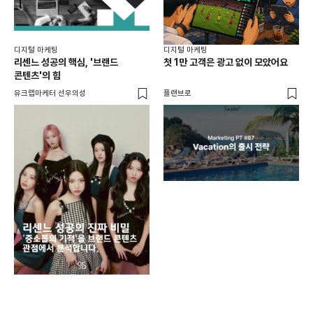
디지털 마케팅
디지털 마케팅
리센느 성공의 핵심, '브랜드
첫 1만 고객은 광고 없이 모았어요
콘텐츠'의 힘
유크랩마케터 선우의성
플랜브로
디지
AI
쇼핑
똑똑