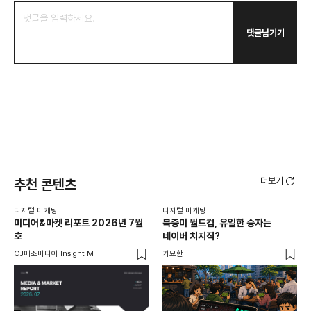
댓글남기기
더보기
추천 콘텐츠
디지털 마케팅
디지털 마케팅
디지
미디어&마켓 리포트 2026년 7월
북중미 월드컵, 유일한 승자는
브
호
네이버 치지직?
팬
CJ메조미디어 Insight M
기묘한
유크