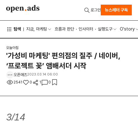
뉴스레터 구독
로그인
탐색
지금, 마케팅
흐름과 판단
인사이터
실행도구
O'story
오늘아침
'가성비 마케팅' 편의점의 질주 / 네이버,
‘프로젝트 꽃’ 앰배서더 시작
오픈애즈
2023.03.14 06:00
2541
0
1
0
3/14