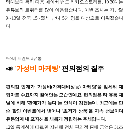
령대보다 특히 다음·네이버 밴드·카카오스토리를, 10·20대는
유튜브와 트위터를 많이 이용
했습니다.
이번 조사는 지난달
9∼13일 전국 15∼59세 남녀 5천 명을 대상으로 이뤄졌습니
다.
#소비 트렌드 #유통
📣
'가성비 마케팅'
편의점의 질주
편의점 업계가 '가성비(가격대비성능) 마케팅'을 앞세워 대
형마트 수요까지 끌어안는 모습인데요.
편의점은 타 유통 채
널에 비해 '판매가가 높다'는 인식이 강했는데, 최근에는 단
순 할인 이벤트에서 벗어나 '초저가 상품'을 지속 선보이며
유통업계 내 포지션을 새롭게 정립하는 추세입니다.
12일 통계청에 따르면
지난해 전체 편의점 판매 금액은 31조