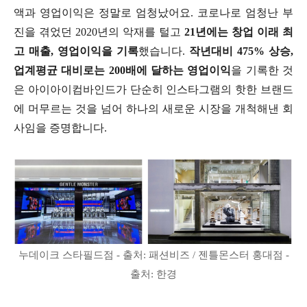
액과 영업이익은 정말로 엄청났어요. 코로나로 엄청난 부
진을 겪었던 2020년의 악재를 털고
21년에는 창업 이래 최
고 매출, 영업이익을 기록
했습니다.
작년대비 475% 상승,
업계평균 대비로는 200배에 달하는 영업이익
을 기록한 것
은 아이아이컴바인드가 단순히 인스타그램의 핫한 브랜드
에 머무르는 것을 넘어 하나의 새로운 시장을 개척해낸 회
사임을 증명합니다.
누데이크 스타필드점 - 출처: 패션비즈 / 젠틀몬스터 홍대점 -
출처: 한경