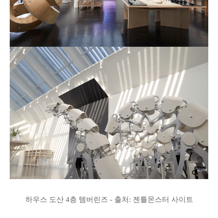
하우스 도산 4층 템버린즈 - 출처: 젠틀몬스터 사이트