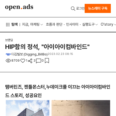
뉴스레터 구독
로그인
탐색
지금, 마케팅
흐름과 판단
인사이터
실행도구
O'story
브랜딩
HIP함의 정석, "아이아이컴바인드"
디깅빌보 (Digging_BillBo)
2023.02.23 08:15
8709
1
3
0
탬버린즈, 젠틀몬스터,누데이크를 이끄는 아이아이컴바인
드 스토리, 성공요인