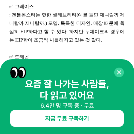
✅ 그레이스
: 젠틀몬스터는 핫한 셀레브리티(예를 들면 제니랄까 제
니랄까 제니랄까.) 모델, 독특한 디자인, 매장 때문에 확
실히 HIP하다고 할 수 있다. 하지만 누데이크의 경우에
는 HIP함이 조금씩 시들해지고 있는 것 같다.
✅ 드래곤
: 안경을 구매할 때에도 젠틀몬스터라는 브랜드의 HIP
함을 높이사서 구매했고 구매이후에도 이 이미지는 변
요즘 잘 나가는 사람들,
하지 않았기에 HIP하다고 생각한다. 다만, 다른 브랜드
들에 대한 인식은 핫했다..? 정도이다.
다 읽고 있어요
6.4만 명 구독 중 · 무료
✅ 마르티노
: 젠틀몬스터 제품을 구매하지 않았지만 매장이 주는 신
지금 무료 구독하기
선한 충격이 이 브랜드가 HIP함을 느끼게 하는 것 같다.
다만, 템버린즈의 경우에는 카카오톡 선물하기를 통해