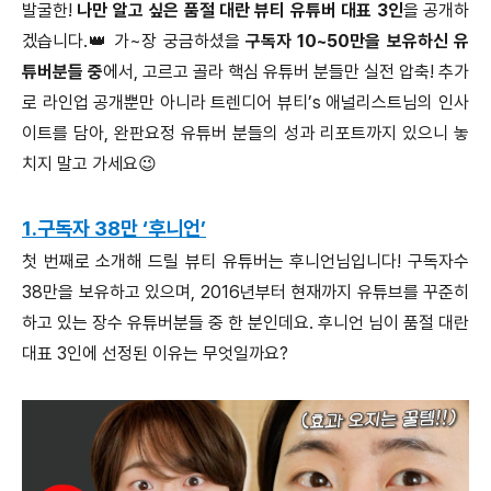
발굴한!
나만 알고 싶은 품절 대란 뷰티 유튜버 대표 3인
을 공개하
겠습니다.👑 가~장 궁금하셨을
구독자 10~50만을 보유하신 유
튜버분들 중
에서, 고르고 골라 핵심 유튜버 분들만 실전 압축! 추가
로 라인업 공개뿐만 아니라 트렌디어 뷰티’s 애널리스트님의 인사
이트를 담아, 완판요정 유튜버 분들의 성과 리포트까지 있으니 놓
치지 말고 가세요😉
1.구독자 38만 ‘후니언’
첫 번째로 소개해 드릴 뷰티 유튜버는 후니언님입니다! 구독자수
38만을 보유하고 있으며, 2016년부터 현재까지 유튜브를 꾸준히
하고 있는 장수 유튜버분들 중 한 분인데요. 후니언 님이 품절 대란
대표 3인에 선정된 이유는 무엇일까요?