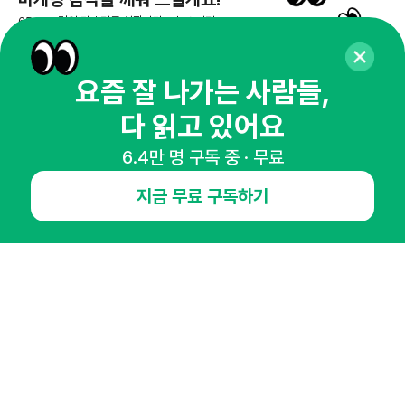
65,043명의 마케터를 성장시키는 뉴스레터
뉴스레터 구독하기
요즘 잘 나가는 사람들,
다 읽고 있어요
NHN AD
6.4만 명 구독 중 · 무료
지금 무료 구독하기
오픈애즈란
공지사항
제휴문의
인사이터 신청
뉴스레터
광고안내
경기도 성남시 분당구 대왕판교로645번길 16
대표 : 심도섭
사업자등록번호 : 144-81-27690(
사업자정보확인
)
통신판매업신고번호 : 2014-경기성남-1023
호스팅서비스사업자 : 오픈애즈
서비스•광고 문의 :
1800-2198
이메일 :
openads@openads.co.kr