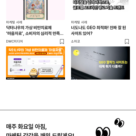
마케
독립
마케팅 사례
마케팅 사례
출
닥터나우의 가상 비만치료제
너도나도 GEO 최적화! 진짜 잘 된
와디
‘마음자로’, 소비자의 심리적 만족을
사이트 있어?
충족하는 동시에 서비스의 접근성을
DMC미디어
소마코
높이는 콘텐츠로 호평
매주 화요일 아침,
마케팅 감각을 깨워 드릴게요!