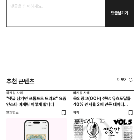
댓글남기기
더보기
추천 콘텐츠
마케팅 사례
마케팅 사례
마케
"댓글 남기면 프롬프트 드려요" 요즘
옥외광고(OOH) 전략: 유효도달률
무
인스타 마케팅 이렇게 합니다
40%·인지율 2배 만든 데이터
‘댓
활용법 | 애드타입 양승만 이사
브
알파앱스
위픽
DM