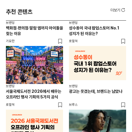
더보기
추천 콘텐츠
브랜딩
브랜딩
브랜
백화점·편의점·알람 앱까지 아이돌을
성수동이 국내 팝업스토어 No.1
10
찾는 이유
성지가 된 이유는?
마
기묘한
로컬덕
플랜
브랜딩
브랜딩
서울국제도서전 2026에서 배우는
광고는 웃겼는데, 브랜드는 남았나
오프라인 행사 기획의 5가지 공식
로컬덕
브루스
브랜
매년
주민