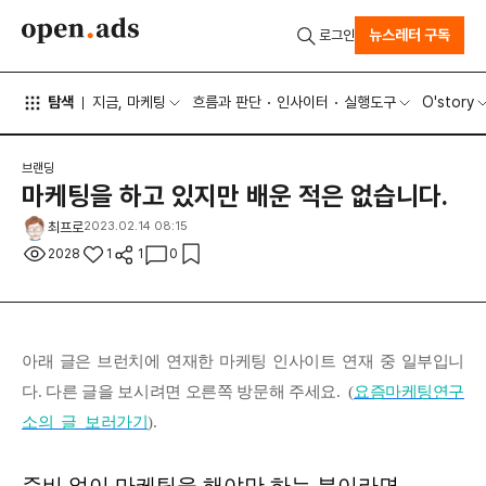
뉴스레터 구독
로그인
탐색
지금, 마케팅
흐름과 판단
인사이터
실행도구
O'story
브랜딩
마케팅을 하고 있지만 배운 적은 없습니다.
최프로
2023.02.14 08:15
2028
1
1
0
아래 글은 브런치에 연재한 마케팅 인사이트 연재 중 일부입니
다. 다른 글을 보시려면 오른쪽 방문해 주세요. (
요즘마케팅연구
소의 글 보러가기
).
준비 없이 마케팅을 해야만 하는 분이라면...