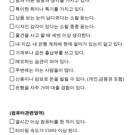
▢
남과 다른 행동과 생각을 가지고 있다.
▢
특이한 취미나 특기를 가지고 있다.
▢
상품 보는 눈이 남다르다는 소릴 듣는다.
▢
디자인 감각이 있다는 소릴 종종 듣는다.
▢
물건을 사고 팔 때 세번 이상 생각한다.
▢
내 지갑, 내 은행 계좌에 현재 얼마가 있는지 알고 있다.
▢
가계부나 금전 출납부를 쓰고 있다.
▢
메모하는 습관이 되어 있다.
▢
주변에는 아는 사람들이 많다.
▢
신용이나 담보로 돈을 빌릴 수 있다. (개인,금융권 포함)
▢
은행을 자주 가며 대출 경험이 있다.
[컴퓨터관련영역]
▢
열시간 이상 컴퓨터를 한 적이 있다.
▢
타이핑 속도가 150타 이상 된다.