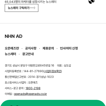
65,043명의 마케터를 성장시키는 뉴스레터
뉴스레터 구독하기
NHN AD
오픈애즈란
공지사항
제휴문의
인사이터 신청
뉴스레터
광고안내
경기도 성남시 분당구 대왕판교로645번길 16
대표 : 심도섭
사업자등록번호 : 144-81-27690(
사업자정보확인
)
통신판매업신고번호 : 2014-경기성남-1023
호스팅서비스사업자 : 오픈애즈
서비스•광고 문의 :
1800-2198
이메일 :
openads@openads.co.kr