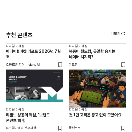
더보기
추천 콘텐츠
디지털 마케팅
디지털 마케팅
디지
미디어&마켓 리포트 2026년 7월
북중미 월드컵, 유일한 승자는
브
호
네이버 치지직?
팬
CJ메조미디어 Insight M
기묘한
유크
디지털 마케팅
디지털 마케팅
리센느 성공의 핵심, '브랜드
첫 1만 고객은 광고 없이 모았어요
콘텐츠'의 힘
유크랩마케터 선우의성
플랜브로