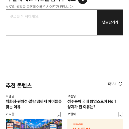
서로의 생각을 공유할수록 인사이트가 커집니다.
댓글남기기
더보기
추천 콘텐츠
브랜딩
브랜딩
브랜
백화점·편의점·알람 앱까지 아이돌을
성수동이 국내 팝업스토어 No.1
10
찾는 이유
성지가 된 이유는?
마
기묘한
로컬덕
플랜