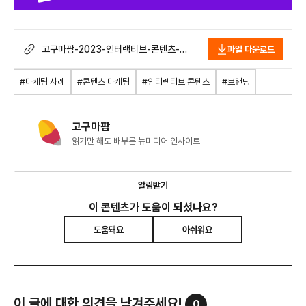
고구마팜-2023-인터랙티브-콘텐츠-
파일 다운로드
트렌드-리포트.pdf
#마케팅 사례
#콘텐츠 마케팅
#인터렉티브 콘텐츠
#브랜딩
고구마팜
읽기만 해도 배부른 뉴미디어 인사이트
알림받기
이 콘텐츠가 도움이 되셨나요?
도움돼요
아쉬워요
이 글에 대한 의견을 남겨주세요!
0