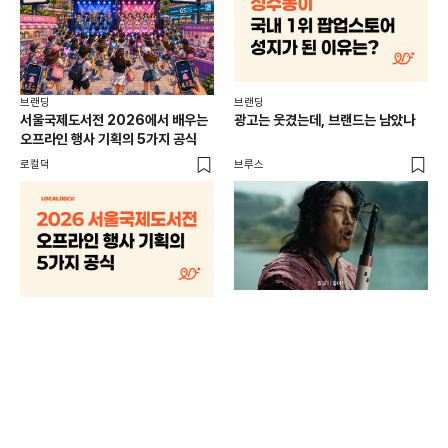
브랜딩
브랜딩
서울국제도서전 2026에서 배우는
광고는 웃겼는데, 브랜드는 남았나
오프라인 행사 기획의 5가지 공식
로컬덕
브루스
브랜
매년
주민
기
로컬