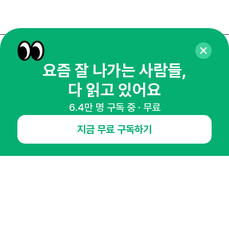
매주 화요일 아침,
요즘 잘 나가는 사람들,
마케팅 감각을 깨워 드릴게요!
다 읽고 있어요
65,043명의 마케터를 성장시키는 뉴스레터
뉴스레터 구독하기
6.4만 명 구독 중 · 무료
지금 무료 구독하기
NHN AD
오픈애즈란
공지사항
제휴문의
인사이터 신청
뉴스레터
광고안내
경기도 성남시 분당구 대왕판교로645번길 16
대표 : 심도섭