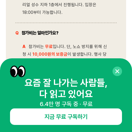
리얼 성수 지하 1층에서 진행됩니다. 입장은
18:00부터 가능합니다.
참가비는 얼마인가요?
Q
참가비는
무료
입니다. 단, 노쇼 방지를 위해 신
A
청 시
10,000원의 보증금
이 발생합니다. 행사 당
일 참석이 확인되면 100% 환급되며, 미참석(노쇼)
시에는 환급되지 않습니다. 입장권, 치즈케이크 팩
토리의 치즈케이크, 탄산음료, 와인, 음악 등이 모
요즘 잘 나가는 사람들,
두 무료로 제공됩니다.
다 읽고 있어요
6.4만 명 구독 중 · 무료
[ 참가 신청 ]
지금 무료 구독하기
참가 자격은 어떻게 되나요?
Q