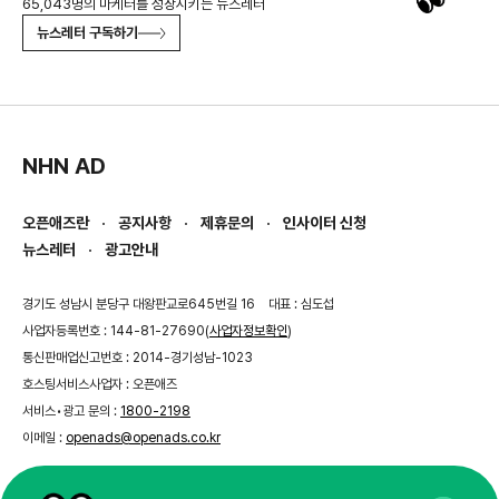
65,043명의 마케터를 성장시키는 뉴스레터
뉴스레터 구독하기
NHN AD
오픈애즈란
공지사항
제휴문의
인사이터 신청
뉴스레터
광고안내
경기도 성남시 분당구 대왕판교로645번길 16
대표 : 심도섭
사업자등록번호 : 144-81-27690(
사업자정보확인
)
통신판매업신고번호 : 2014-경기성남-1023
호스팅서비스사업자 : 오픈애즈
서비스•광고 문의 :
1800-2198
이메일 :
openads@openads.co.kr