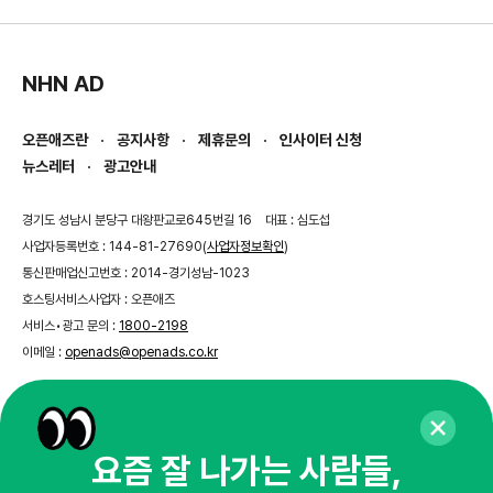
NHN AD
오픈애즈란
공지사항
제휴문의
인사이터 신청
뉴스레터
광고안내
경기도 성남시 분당구 대왕판교로645번길 16
대표 : 심도섭
사업자등록번호 : 144-81-27690(
사업자정보확인
)
통신판매업신고번호 : 2014-경기성남-1023
호스팅서비스사업자 : 오픈애즈
서비스•광고 문의 :
1800-2198
이메일 :
openads@openads.co.kr
이용약관
개인정보처리방침
instagram
thread
kakaotalk
요즘 잘 나가는 사람들,