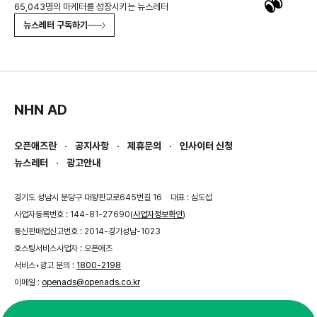
65,043명의 마케터를 성장시키는 뉴스레터
뉴스레터 구독하기
NHN AD
오픈애즈란
공지사항
제휴문의
인사이터 신청
뉴스레터
광고안내
경기도 성남시 분당구 대왕판교로645번길 16
대표 : 심도섭
사업자등록번호 : 144-81-27690(
사업자정보확인
)
통신판매업신고번호 : 2014-경기성남-1023
호스팅서비스사업자 : 오픈애즈
서비스•광고 문의 :
1800-2198
이메일 :
openads@openads.co.kr