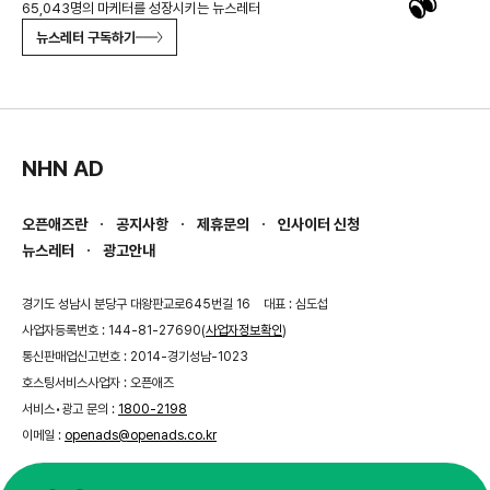
65,043명의 마케터를 성장시키는 뉴스레터
뉴스레터 구독하기
NHN AD
오픈애즈란
공지사항
제휴문의
인사이터 신청
뉴스레터
광고안내
경기도 성남시 분당구 대왕판교로645번길 16
대표 : 심도섭
사업자등록번호 : 144-81-27690(
사업자정보확인
)
통신판매업신고번호 : 2014-경기성남-1023
호스팅서비스사업자 : 오픈애즈
서비스•광고 문의 :
1800-2198
이메일 :
openads@openads.co.kr