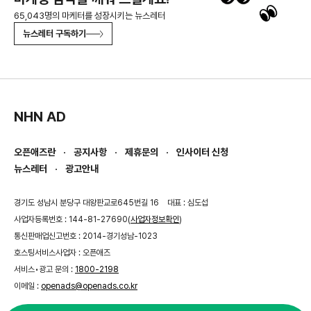
65,043명의 마케터를 성장시키는 뉴스레터
뉴스레터 구독하기
NHN AD
오픈애즈란
공지사항
제휴문의
인사이터 신청
뉴스레터
광고안내
경기도 성남시 분당구 대왕판교로645번길 16
대표 : 심도섭
사업자등록번호 : 144-81-27690(
사업자정보확인
)
통신판매업신고번호 : 2014-경기성남-1023
호스팅서비스사업자 : 오픈애즈
서비스•광고 문의 :
1800-2198
이메일 :
openads@openads.co.kr