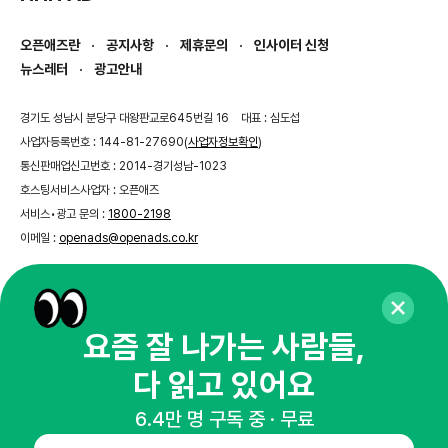
오픈애즈란
공지사항
제휴문의
인사이터 신청
뉴스레터
광고안내
경기도 성남시 분당구 대왕판교로645번길 16
대표 : 심도섭
사업자등록번호 : 144-81-27690(
사업자정보확인
)
통신판매업신고번호 : 2014-경기성남-1023
호스팅서비스사업자 : 오픈애즈
서비스•광고 문의 :
1800-2198
이메일 :
openads@openads.co.kr
이용약관
개인정보처리방침
instagram
thread
kakaotalk
요즘 잘 나가는 사람들,
다 읽고 있어요
© NHN AD. All rights reserved.
6.4만 명 구독 중 · 무료