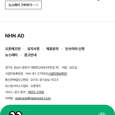
뉴스레터 구독하기
NHN AD
오픈애즈란
공지사항
제휴문의
인사이터 신청
뉴스레터
광고안내
경기도 성남시 분당구 대왕판교로645번길 16
대표 : 심도섭
사업자등록번호 : 144-81-27690(
사업자정보확인
)
통신판매업신고번호 : 2014-경기성남-1023
호스팅서비스사업자 : 오픈애즈
서비스•광고 문의 :
1800-2198
이메일 :
openads@openads.co.kr
이용약관
개인정보처리방침