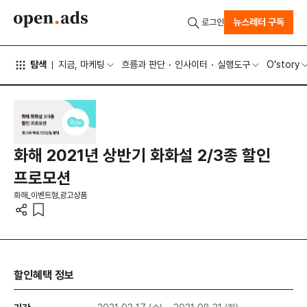
뉴스레터 구독
로그인
탐색
지금, 마케팅
흐름과 판단
인사이터
실행도구
O'story
화해 2021년 상반기 화화설 2/3종 할인
프로모션
화해_이벤트형
광고상품
할인혜택 정보