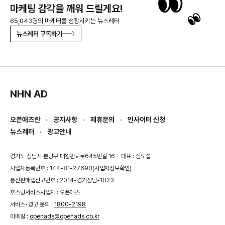
마케팅 감각을 깨워 드릴게요!
65,043명의 마케터를 성장시키는 뉴스레터
뉴스레터 구독하기
NHN AD
오픈애즈란
공지사항
제휴문의
인사이터 신청
뉴스레터
광고안내
경기도 성남시 분당구 대왕판교로645번길 16
대표 : 심도섭
사업자등록번호 : 144-81-27690(
사업자정보확인
)
통신판매업신고번호 : 2014-경기성남-1023
호스팅서비스사업자 : 오픈애즈
서비스•광고 문의 :
1800-2198
이메일 :
openads@openads.co.kr