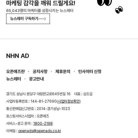
마케팅 감각을 깨워 드릴게요!
65,043명의 마케터를 성장시키는 뉴스레터
뉴스레터 구독하기
NHN AD
오픈애즈란
공지사항
제휴문의
인사이터 신청
뉴스레터
광고안내
경기도 성남시 분당구 대왕판교로645번길 16
대표 : 심도섭
사업자등록번호 : 144-81-27690(
사업자정보확인
)
통신판매업신고번호 : 2014-경기성남-1023
호스팅서비스사업자 : 오픈애즈
서비스•광고 문의 :
1800-2198
이메일 :
openads@openads.co.kr