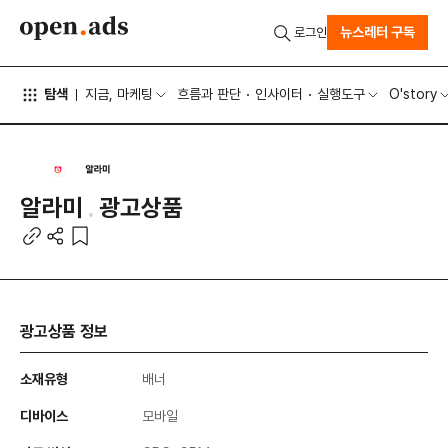
뉴스레터 구독
로그인
탐색
지금, 마케팅
흐름과 판단
인사이터
실행도구
O'story
알라미
광고상품
광고상품 정보
소재유형
배너
디바이스
모바일