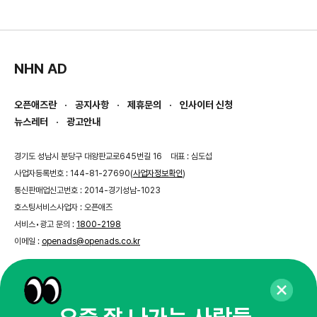
NHN AD
오픈애즈란
공지사항
제휴문의
인사이터 신청
뉴스레터
광고안내
경기도 성남시 분당구 대왕판교로645번길 16
대표 : 심도섭
사업자등록번호 : 144-81-27690(
사업자정보확인
)
통신판매업신고번호 : 2014-경기성남-1023
호스팅서비스사업자 : 오픈애즈
서비스•광고 문의 :
1800-2198
이메일 :
openads@openads.co.kr
이용약관
개인정보처리방침
instagram
thread
kakaotalk