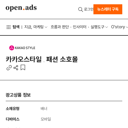
뉴스레터 구독
로그인
탐색
지금, 마케팅
흐름과 판단
인사이터
실행도구
O'story
카카오스타일
패션 소호몰
광고상품 정보
소재유형
배너
디바이스
모바일