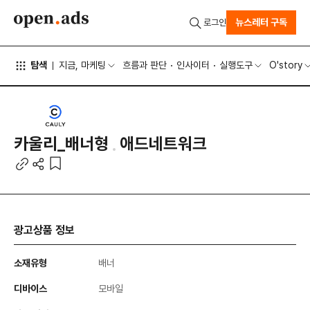
뉴스레터 구독
로그인
탐색
지금, 마케팅
흐름과 판단
인사이터
실행도구
O'story
카울리_배너형
애드네트워크
광고상품 정보
소재유형
배너
디바이스
모바일