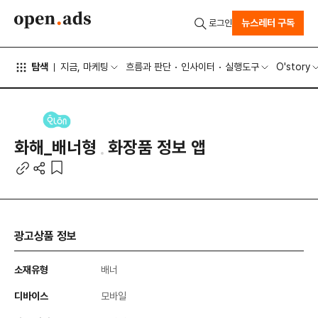
뉴스레터 구독
로그인
탐색
지금, 마케팅
흐름과 판단
인사이터
실행도구
O'story
화해_배너형
화장품 정보 앱
광고상품 정보
소재유형
배너
디바이스
모바일