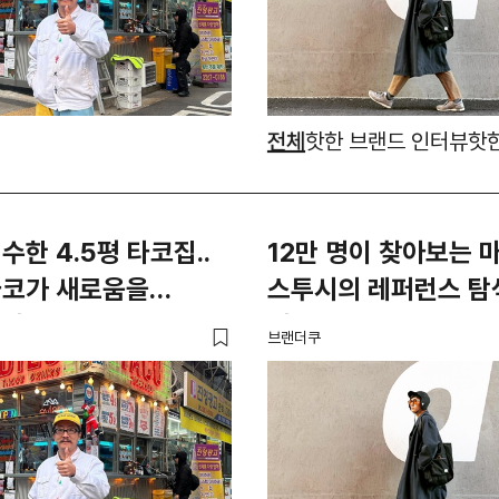
전체
핫한 브랜드 인터뷰
핫
수한 4.5평 타코집..
12만 명이 찾아보는 
타코가 새로움을
스투시의 레퍼런스 탐
 방법
비결은?
브랜더쿠