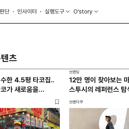
 판단
인사이터
실행도구
O'story
콘텐츠
브랜딩
수한 4.5평 타코집..
12만 명이 찾아보는 
타코가 새로움을
스투시의 레퍼런스 탐
 방법
비결은?
브랜더쿠