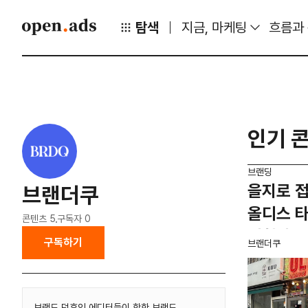
탐색
지금, 마케팅
흐름과
인기 
브랜딩
을지로 접
브랜더쿠
올디스 
콘텐츠
5
구독자
0
기획하는
구독하기
브랜더쿠
브랜드 덕후인 에디터들이 핫한 브랜드