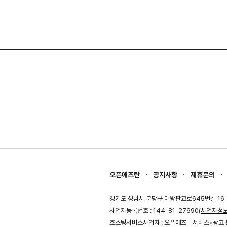
오픈애즈란
공지사항
제휴문의
경기도 성남시 분당구 대왕판교로645번길 16
사업자등록번호 : 144-81-27690(
사업자정
호스팅서비스사업자 : 오픈애즈
서비스•광고 