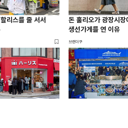
 할리스를 줄 서서
돈 훌리오가 광장시장
유
생선가게를 연 이유
브랜더쿠