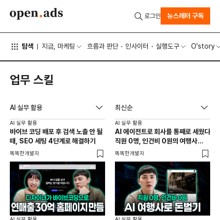
뉴스레터 구독
로그인
탐색
지금, 마케팅
흐름과 판단
인사이터
실행도구
O'story
업무 스킬
AI 실무 활용
최신순
AI 실무 활용
AI 실무 활용
바이브 코딩 배포 후 검색 노출 안 될
AI 에이전트로 회사를 통째로 세웠다
때, SEO 세팅 4단계로 해결하기
직원 0명, 인건비 0원의 여행사
제작기
똑똑한개발자
똑똑한개발자
AI 실무 활용
AI 실무 활용