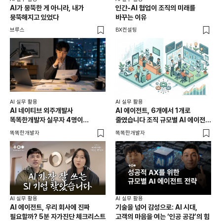
AI가 뭉뚝한 게 아니라, 내가
인간-AI 협업이 조직의 미래를
뭉뚝해지고 있었다
바꾸는 이유
브루스
BX컨설팅
AI 실무 활용
AI 실무 활용
AI 네이티브 외주개발사
AI 에이전트, 6개에서 1개로
똑똑한개발자 실무자 4명이
줄였습니다 조직 규모별 AI 에이전트
공개하는 AX 워크플로우
도입 전략
똑똑한개발자
똑똑한개발자
AI 실무 활용
AI 실무 활용
AI 에이전트, 우리 회사에 진짜
기술을 넘어 감성으로: AI 시대,
필요할까? 5분 자가진단 체크리스트
고객의 마음을 여는 ‘인공 공감’의 힘