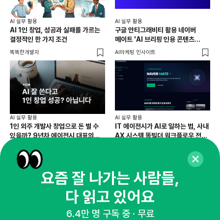
AI 실무 활용
AI 실무 활용
AI 1인 창업, 성공과 실패를 가르는
구글 안티그래비티 활용 네이버
결정적인 한 가지 조건
메이트 'AI 브리핑 인용 콘텐츠
최적화 서비스' 제작방
똑똑한개발자
AI마케팅 인사이트
AI 실무 활용
AI 실무 활용
1인 외주 개발사 창업으로 돈 벌 수
IT 에이전시가 AI로 일하는 법, 사내
있을까? 9년차 에이전시 대표의
AX 시스템 똑빌더 워크플로우 전격
솔직한 대답
공개
똑똑한개발자
똑똑한개발자
요즘 잘 나가는 사람들,
다 읽고 있어요
6.4만 명 구독 중 · 무료
AI 실무 활용
AI 실무 활용