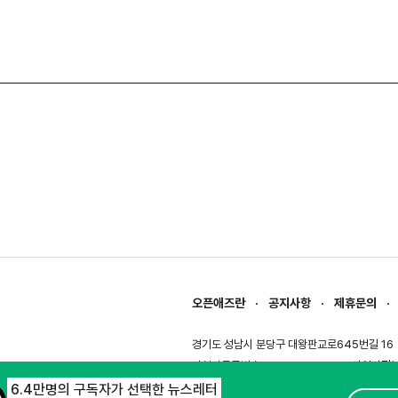
오픈애즈란
공지사항
제휴문의
경기도 성남시 분당구 대왕판교로645번길 16
사업자등록번호 : 144-81-27690(
사업자정
호스팅서비스사업자 : 오픈애즈
서비스•광고 
6.4만명의 구독자가 선택한 뉴스레터