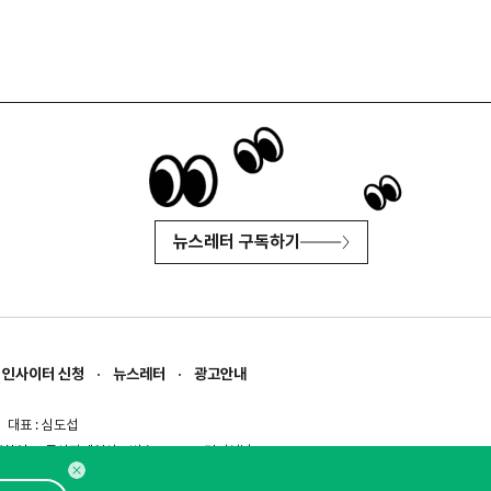
뉴스레터 구독하기
인사이터 신청
뉴스레터
광고안내
대표 : 심도섭
보확인
)
통신판매업신고번호 : 2014-경기성남-1023
문의 :
1800-2198
이메일 :
openads@openads.co.kr