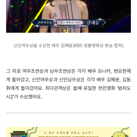
신인여우상을 수상한 배우 김혜윤(KBS 청룡영화상 방송 캡쳐)
그 외로 여우조연상과 남우조연상은 각각 배우 오나라, 변요한에
게 돌아갔고, 신인여우상과 신인남우상은 각각 배우 김혜윤, 김동
휘에게 돌아갔어요. 최다관객상은 올해 유일한 천만영화 '범죄도
시2'가 수상했어요.