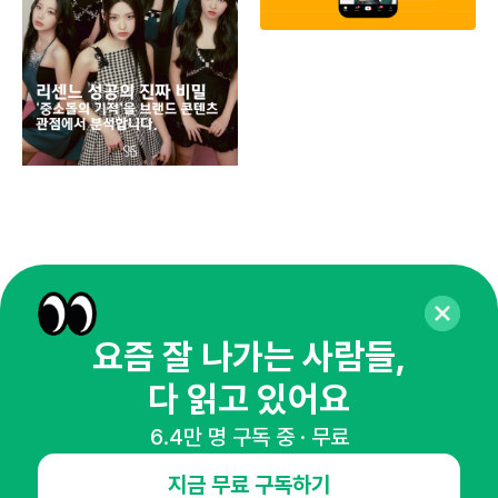
유크
요즘 잘 나가는 사람들,
다 읽고 있어요
6.4만 명 구독 중 · 무료
매주 화요일 아침,
지금 무료 구독하기