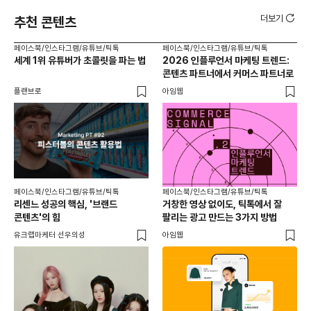
더보기
추천 콘텐츠
페이스북/인스타그램/유튜브/틱톡
페이스북/인스타그램/유튜브/틱톡
페이
세계 1위 유튜버가 초콜릿을 파는 법
2026 인플루언서 마케팅 트렌드:
브
콘텐츠 파트너에서 커머스 파트너로
팬
플랜브로
아임웹
유크
페이스북/인스타그램/유튜브/틱톡
페이스북/인스타그램/유튜브/틱톡
리센느 성공의 핵심, '브랜드
거창한 영상 없이도, 틱톡에서 잘
콘텐츠'의 힘
팔리는 광고 만드는 3가지 방법
유크랩마케터 선우의성
아임웹
페이
동
브