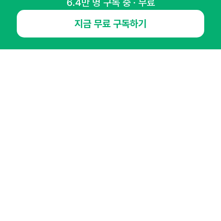
6.4만 명 구독 중 · 무료
지금 무료 구독하기
NHN AD
오픈애즈란
공지사항
제휴문의
인사이터 신청
뉴스레터
광고안내
경기도 성남시 분당구 대왕판교로645번길 16
대표 : 심도섭
사업자등록번호 : 144-81-27690(
사업자정보확인
)
통신판매업신고번호 : 2014-경기성남-1023
호스팅서비스사업자 : 오픈애즈
서비스•광고 문의 :
1800-2198
이메일 :
openads@openads.co.kr
이용약관
개인정보처리방침