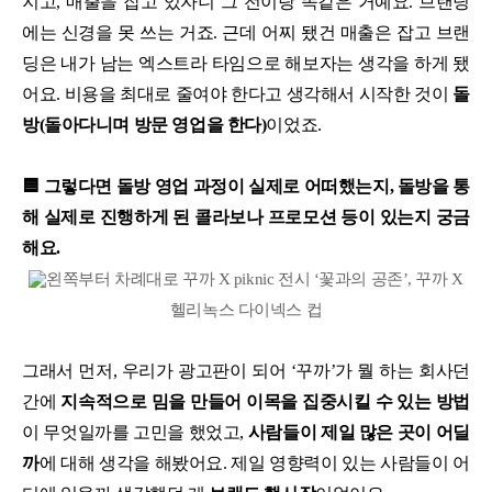
지고, 매출을 잡고 있자니 그 전이랑 똑같은 거예요. 브랜딩
에는 신경을 못 쓰는 거죠. 근데 어찌 됐건 매출은 잡고 브랜
딩은 내가 남는 엑스트라 타임으로 해보자는 생각을 하게 됐
어요. 비용을 최대로 줄여야 한다고 생각해서 시작한 것이
돌
방(돌아다니며 방문 영업을 한다)
이었죠.
🟦 그렇다면 돌방 영업 과정이 실제로 어떠했는지, 돌방을 통
해 실제로 진행하게 된 콜라보나 프로모션 등이 있는지 궁금
해요.
왼쪽부터 차례대로 꾸까 X piknic 전시 ‘꽃과의 공존’, 꾸까 X
헬리녹스 다이넥스 컵
그래서 먼저, 우리가 광고판이 되어 ‘꾸까’가 뭘 하는 회사던
간에
지속적으로 밈을 만들어 이목을 집중시킬 수 있는 방법
이 무엇일까를 고민을 했었고,
사람들이 제일 많은 곳이 어딜
까
에 대해 생각을 해봤어요. 제일 영향력이 있는 사람들이 어