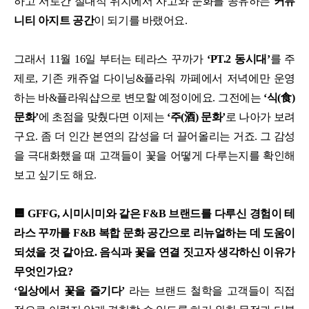
하고 서로간 절대적 위치에서 사고와 문화를 공유하는
커뮤
니티 아지트 공간
이 되기를 바랬어요.
그래서 11월 16일 부터는 테라스 꾸까가
‘PT.2 동시대’
를 주
제로, 기존 캐쥬얼 다이닝&플라워 까페에서 저녁에만 운영
하는 바&플라워샵으로 변모할 예정이에요. 그전에는
‘식(食)
문화’
에 초점을 맞췄다면 이제는
‘주(酒) 문화’
로 나아가 보려
구요. 좀 더 인간 본연의 감성을 더 끌어올리는 거죠. 그 감성
을 극대화했을 때 고객들이 꽃을 어떻게 다루는지를 확인해
보고 싶기도 해요.
🟦 GFFG, 시미시미와 같은 F&B 브랜드를 다루신 경험이 테
라스 꾸까를 F&B 복합 문화 공간으로 리뉴얼하는 데 도움이
되셨을 것 같아요. 음식과 꽃을 연결 짓고자 생각하신 이유가
무엇인가요?
‘일상에서 꽃을 즐기다’
라는 브랜드 철학을 고객들이 직접