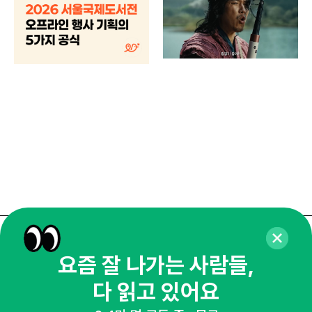
브랜
매년
주민
기
로컬
매주 화요일 아침,
요즘 잘 나가는 사람들,
마케팅 감각을 깨워 드릴게요!
다 읽고 있어요
65,043명의 마케터를 성장시키는 뉴스레터
뉴스레터 구독하기