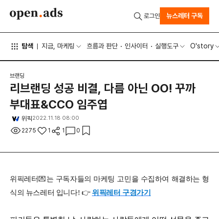
뉴스레터 구독
로그인
탐색
지금, 마케팅
흐름과 판단
인사이터
실행도구
O'story
브랜딩
리브랜딩 성공 비결, 다름 아닌 OO! 꾸까
부대표&CCO 임주엽
위픽
2022.11.18 08:00
2275
1
1
0
위픽레터
💌
는
구독자들의
마케팅
고민을
수집하여
해결하는
형
식의
뉴스레터
입니다
!
👉
위픽레터
구경가
기