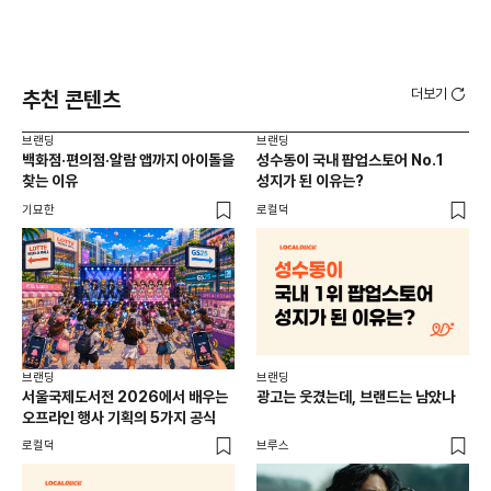
더보기
추천 콘텐츠
브랜딩
브랜딩
브랜
백화점·편의점·알람 앱까지 아이돌을
성수동이 국내 팝업스토어 No.1
10
찾는 이유
성지가 된 이유는?
마
기묘한
로컬덕
플랜
브랜딩
브랜딩
서울국제도서전 2026에서 배우는
광고는 웃겼는데, 브랜드는 남았나
오프라인 행사 기획의 5가지 공식
로컬덕
브루스