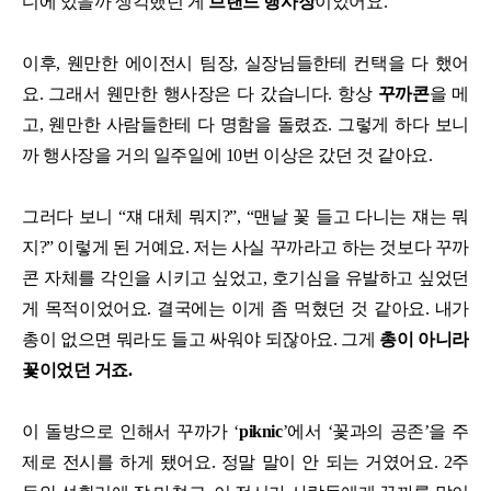
디에 있을까 생각했던 게
브랜드 행사장
이었어요.
이후, 웬만한 에이전시 팀장, 실장님들한테 컨택을 다 했어
요. 그래서 웬만한 행사장은 다 갔습니다. 항상
꾸까콘
을 메
고, 웬만한 사람들한테 다 명함을 돌렸죠. 그렇게 하다 보니
까 행사장을 거의 일주일에 10번 이상은 갔던 것 같아요.
그러다 보니 “쟤 대체 뭐지?”, “맨날 꽃 들고 다니는 쟤는 뭐
지?” 이렇게 된 거예요. 저는 사실 꾸까라고 하는 것보다 꾸까
콘 자체를 각인을 시키고 싶었고, 호기심을 유발하고 싶었던
게 목적이었어요. 결국에는 이게 좀 먹혔던 것 같아요. 내가
총이 없으면 뭐라도 들고 싸워야 되잖아요. 그게
총이 아니라
꽃이었던 거죠.
이 돌방으로 인해서 꾸까가 ‘
piknic
’에서 ‘꽃과의 공존’을 주
제로 전시를 하게 됐어요. 정말 말이 안 되는 거였어요. 2주