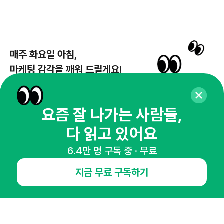
매주 화요일 아침,
마케팅 감각을 깨워 드릴게요!
65,043명의 마케터를 성장시키는 뉴스레터
뉴스레터 구독하기
요즘 잘 나가는 사람들,
다 읽고 있어요
6.4만 명 구독 중 · 무료
NHN AD
지금 무료 구독하기
오픈애즈란
공지사항
제휴문의
인사이터 신청
뉴스레터
광고안내
경기도 성남시 분당구 대왕판교로645번길 16
대표 : 심도섭