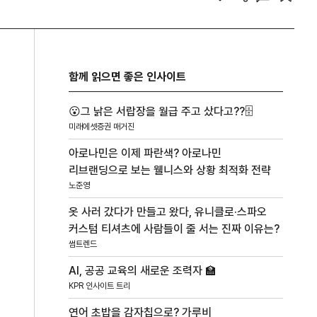
함께 읽으면 좋은 인사이트
😮그 낡은 서랍장을 월급 주고 샀다고??🗄️
미래에셋증권 매거진
아로나민은 이제 파란색? 아로나민
리브랜딩으로 보는 웰니스와 상황 최적화 전략
노준영
옷 사러 갔다가 만들고 왔다, 유니클로·스파오
커스텀 티셔츠에 사람들이 줄 서는 진짜 이유는?
썸트렌드
AI, 공공 교육의 새로운 조력자 🏫
KPR 인사이트 트리
연어 초밥을 감자칩으로? 가루비