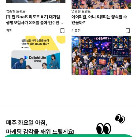
업종별 트렌드
업종별 트렌드
업종
[위펀 BaaS 리포트 #7] 대기업
에이피알, 아니 K뷰티는 영속할 수
민음
생명보험사가 3조를 쏟아 인수한
있을까?
달
일본 BaaS 회사의 정체는?
위펀
기묘한
기묘
매주 화요일 아침,
마케팅 감각을 깨워 드릴게요!