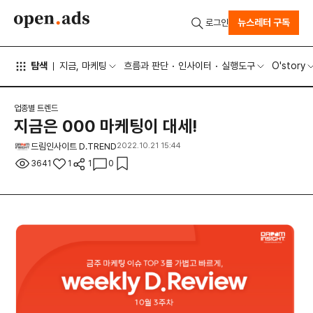
뉴스레터 구독
로그인
탐색
지금, 마케팅
흐름과 판단
인사이터
실행도구
O'story
업종별 트렌드
지금은 000 마케팅이 대세!
드림인사이트 D.TREND
2022.10.21 15:44
3641
1
1
0