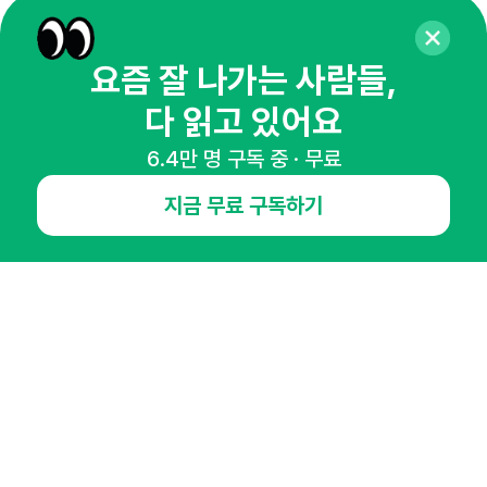
65,043명의 마케터를 성장시키는 뉴스레터
뉴스레터 구독하기
요즘 잘 나가는 사람들,
다 읽고 있어요
6.4만 명 구독 중 · 무료
NHN AD
지금 무료 구독하기
오픈애즈란
공지사항
제휴문의
인사이터 신청
뉴스레터
광고안내
경기도 성남시 분당구 대왕판교로645번길 16
대표 : 심도섭
사업자등록번호 : 144-81-27690(
사업자정보확인
)
통신판매업신고번호 : 2014-경기성남-1023
호스팅서비스사업자 : 오픈애즈
서비스•광고 문의 :
1800-2198
이메일 :
openads@openads.co.kr