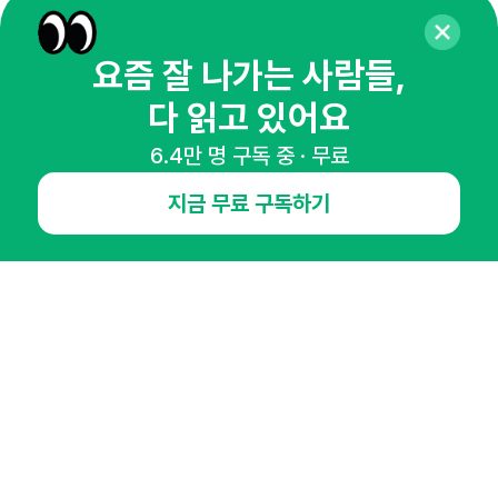
65,043명의 마케터를 성장시키는 뉴스레터
뉴스레터 구독하기
요즘 잘 나가는 사람들,
다 읽고 있어요
6.4만 명 구독 중 · 무료
NHN AD
지금 무료 구독하기
오픈애즈란
공지사항
제휴문의
인사이터 신청
뉴스레터
광고안내
경기도 성남시 분당구 대왕판교로645번길 16
대표 : 심도섭
사업자등록번호 : 144-81-27690(
사업자정보확인
)
통신판매업신고번호 : 2014-경기성남-1023
호스팅서비스사업자 : 오픈애즈
서비스•광고 문의 :
1800-2198
이메일 :
openads@openads.co.kr