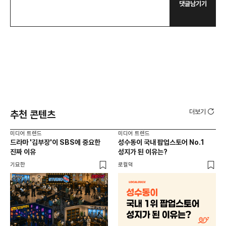
댓글남기기
더보기
추천 콘텐츠
미디어 트렌드
미디어 트렌드
미디
드라마 '김부장'이 SBS에 중요한
성수동이 국내 팝업스토어 No.1
요
진짜 이유
성지가 된 이유는?
않습
유튜
기묘한
로컬덕
유광