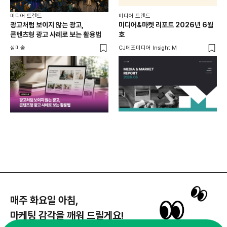
미디어 트렌드
미디어 트렌드
미디
광고처럼 보이지 않는 광고,
미디어&마켓 리포트 2026년 6월
연령
콘텐츠형 광고 사례로 보는 활용법
호
타
꾸밈
심미솔
CJ메조미디어 Insight M
DM
함께
각
매주 화요일 아침,
마케팅 감각을 깨워 드릴게요!