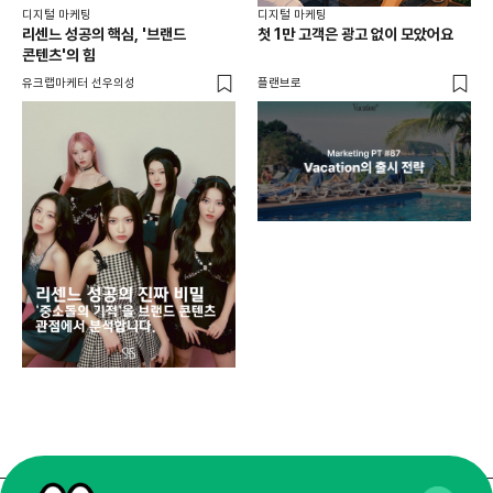
디지털 마케팅
디지털 마케팅
리센느 성공의 핵심, '브랜드
첫 1만 고객은 광고 없이 모았어요
콘텐츠'의 힘
유크랩마케터 선우의성
플랜브로
디지
AI
쇼핑
똑똑