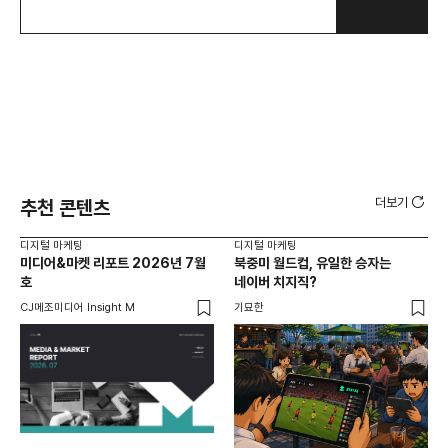
더보기
추천 콘텐츠
디지털 마케팅
디지털 마케팅
디지
미디어&마켓 리포트 2026년 7월
북중미 월드컵, 유일한 승자는
브
호
네이버 치지직?
팬
CJ메조미디어 Insight M
기묘한
유크