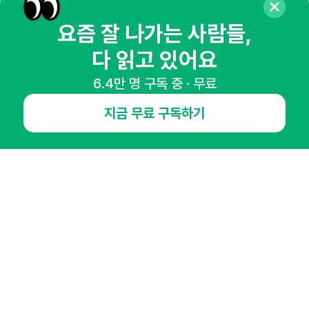
매주 화요일 아침,
요즘 잘 나가는 사람들,
마케팅 감각을 깨워 드릴게요!
다 읽고 있어요
65,043명의 마케터를 성장시키는 뉴스레터
6.4만 명 구독 중 · 무료
뉴스레터 구독하기
지금 무료 구독하기
NHN AD
오픈애즈란
공지사항
제휴문의
인사이터 신청
뉴스레터
광고안내
경기도 성남시 분당구 대왕판교로645번길 16
대표 : 심도섭
사업자등록번호 : 144-81-27690(
사업자정보확인
)
통신판매업신고번호 : 2014-경기성남-1023
호스팅서비스사업자 : 오픈애즈