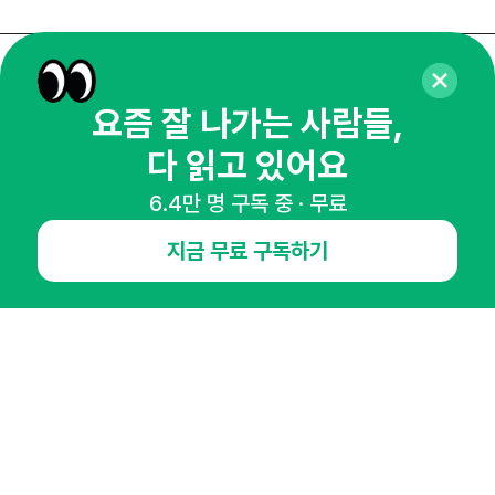
매주 화요일 아침,
요즘 잘 나가는 사람들,
마케팅 감각을 깨워 드릴게요!
다 읽고 있어요
65,043명의 마케터를 성장시키는 뉴스레터
뉴스레터 구독하기
6.4만 명 구독 중 · 무료
지금 무료 구독하기
NHN AD
오픈애즈란
공지사항
제휴문의
인사이터 신청
뉴스레터
광고안내
경기도 성남시 분당구 대왕판교로645번길 16
대표 : 심도섭
사업자등록번호 : 144-81-27690(
사업자정보확인
)