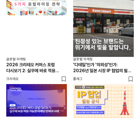
글로
일본
선택
SN
플래
글로벌 마케팅
글로벌 마케팅
2026 크리테오 커머스 포럼
'디테일'인가 '의외성'인가:
다시보기 2: 실무에 바로 적용
2026년 일본 시장 IP 협업의 필승
가능한 마케팅 전략과 사례
공식
크리테오
플래그