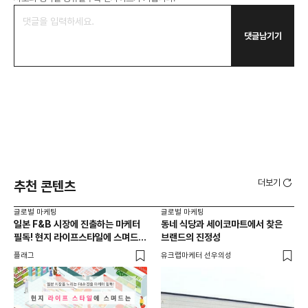
댓글남기기
더보기
추천 콘텐츠
글로벌 마케팅
글로벌 마케팅
글로
일본 F&B 시장에 진출하는 마케터
동네 식당과 세이코마트에서 찾은
아마
필독! 현지 라이프스타일에 스며드는
브랜드의 진정성
'O
5가지 로컬라이징 전략
플래그
유크랩마케터 선우의성
피처