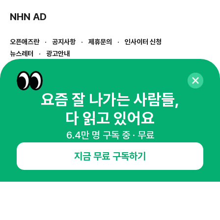
NHN AD
오픈애즈란
공지사항
제휴문의
인사이터 신청
뉴스레터
광고안내
경기도 성남시 분당구 대왕판교로645번길 16
대표 : 심도섭
사업자등록번호 : 144-81-27690(
사업자정보확인
)
요즘 잘 나가는 사람들,
통신판매업신고번호 : 2014-경기성남-1023
다 읽고 있어요
호스팅서비스사업자 : 오픈애즈
서비스•광고 문의 :
1800-2198
6.4만 명 구독 중 · 무료
이메일 :
openads@openads.co.kr
지금 무료 구독하기
이용약관
개인정보처리방침
instagram
thread
kakaotalk
© NHN AD. All rights reserved.