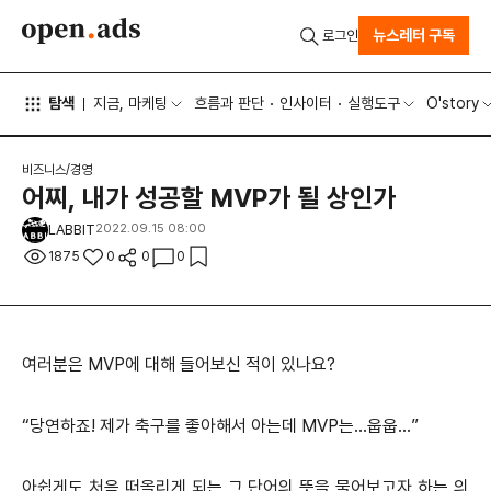
뉴스레터 구독
로그인
탐색
지금, 마케팅
흐름과 판단
인사이터
실행도구
O'story
비즈니스/경영
어찌, 내가 성공할 MVP가 될 상인가
LABBIT
2022.09.15 08:00
1875
0
0
0
여러분은 MVP에 대해 들어보신 적이 있나요?
“당연하죠! 제가 축구를 좋아해서 아는데 MVP는…웁웁…”
아쉽게도 처음 떠올리게 되는 그 단어의 뜻을 물어보고자 하는 의