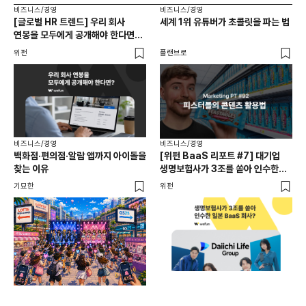
비즈니스/경영
비즈니스/경영
비즈
[글로벌 HR 트렌드] 우리 회사
세계 1위 유튜버가 초콜릿을 파는 법
에이
연봉을 모두에게 공개해야 한다면? |
있
급여 투명성 법, 해외 사례, 연봉
위펀
플랜브로
기묘
공개, 채용 공고
비즈니스/경영
비즈니스/경영
백화점·편의점·알람 앱까지 아이돌을
[위펀 BaaS 리포트 #7] 대기업
비즈
찾는 이유
생명보험사가 3조를 쏟아 인수한
광고
일본 BaaS 회사의 정체는?
공
기묘한
위펀
플랜