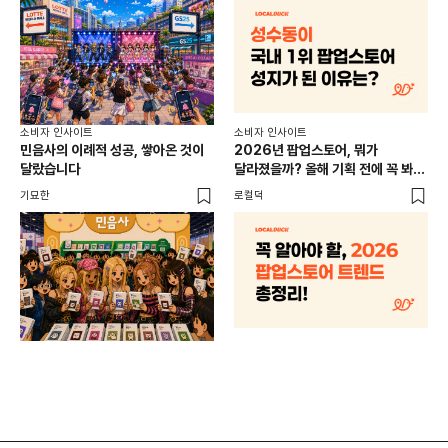
소비
소비자 인사이트
소비자 인사이트
CR
민음사의 이례적 성공, 쌓아온 것이
2026년 팝업스토어, 뭐가
개
달랐습니다
달라졌을까? 올해 기획 전에 꼭 봐야
할 트렌드 4가지
DX
기묘한
로컬덕