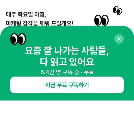
매주 화요일 아침,
마케팅 감각을 깨워 드릴게요!
65,043명의 마케터를 성장시키는 뉴스레터
뉴스레터 구독하기
요즘 잘 나가는 사람들,
다 읽고 있어요
6.4만 명 구독 중 · 무료
NHN AD
지금 무료 구독하기
오픈애즈란
공지사항
제휴문의
인사이터 신청
뉴스레터
광고안내
경기도 성남시 분당구 대왕판교로645번길 16
대표 : 심도섭
사업자등록번호 : 144-81-27690(
사업자정보확인
)
통신판매업신고번호 : 2014-경기성남-1023
호스팅서비스사업자 : 오픈애즈