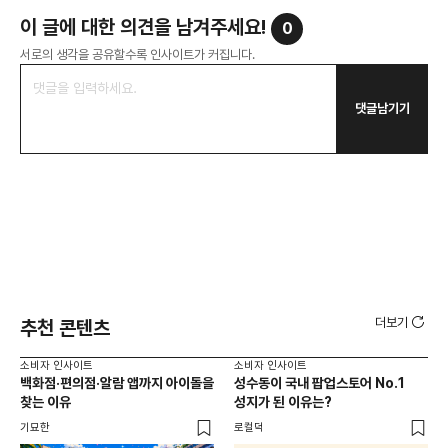
이 글에 대한 의견을 남겨주세요!
0
서로의 생각을 공유할수록 인사이트가 커집니다.
댓글남기기
더보기
추천 콘텐츠
소비자 인사이트
소비자 인사이트
소비
백화점·편의점·알람 앱까지 아이돌을
성수동이 국내 팝업스토어 No.1
외국
찾는 이유
성지가 된 이유는?
남
이
기묘한
로컬덕
썸트