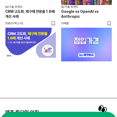
AI
AI
AI/기술 트렌드
AI/기술 트렌드
채널
CRM 고도화, 재구매 전환율 1.6배
Google vs OpenAI vs
두툼
개선 사례
Anthropic
AI
DXE(디엑스이)
이재훈
매주 화요일 아침,