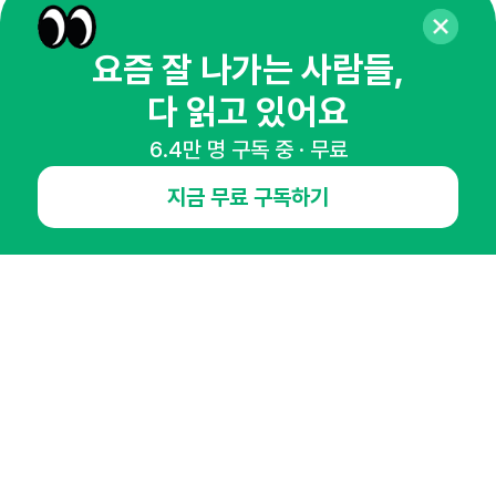
마케팅 감각을 깨워 드릴게요!
65,043명의 마케터를 성장시키는 뉴스레터
요즘 잘 나가는 사람들,
뉴스레터 구독하기
다 읽고 있어요
6.4만 명 구독 중 · 무료
지금 무료 구독하기
NHN AD
오픈애즈란
공지사항
제휴문의
인사이터 신청
뉴스레터
광고안내
경기도 성남시 분당구 대왕판교로645번길 16
대표 : 심도섭
사업자등록번호 : 144-81-27690(
사업자정보확인
)
통신판매업신고번호 : 2014-경기성남-1023
호스팅서비스사업자 : 오픈애즈
서비스•광고 문의 :
1800-2198
이메일 :
openads@openads.co.kr