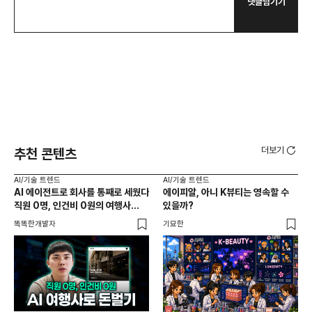
댓글남기기
더보기
추천 콘텐츠
AI/기술 트렌드
AI/기술 트렌드
AI
AI 에이전트로 회사를 통째로 세웠다
에이피알, 아니 K뷰티는 영속할 수
20
직원 0명, 인건비 0원의 여행사
있을까?
다시
제작기
가
똑똑한개발자
기묘한
크리