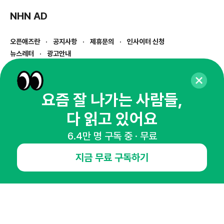
NHN AD
오픈애즈란
공지사항
제휴문의
인사이터 신청
뉴스레터
광고안내
경기도 성남시 분당구 대왕판교로645번길 16
대표 : 심도섭
사업자등록번호 : 144-81-27690(
사업자정보확인
)
요즘 잘 나가는 사람들,
통신판매업신고번호 : 2014-경기성남-1023
다 읽고 있어요
호스팅서비스사업자 : 오픈애즈
서비스•광고 문의 :
1800-2198
6.4만 명 구독 중 · 무료
이메일 :
openads@openads.co.kr
지금 무료 구독하기
이용약관
개인정보처리방침
instagram
thread
kakaotalk
© NHN AD. All rights reserved.