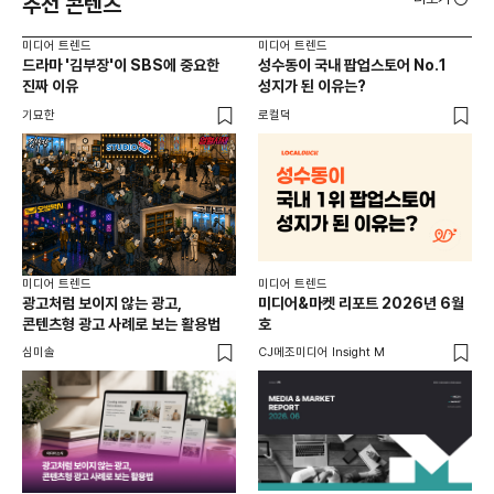
추천 콘텐츠
미디어 트렌드
미디어 트렌드
미디
드라마 '김부장'이 SBS에 중요한
성수동이 국내 팝업스토어 No.1
요
진짜 이유
성지가 된 이유는?
않습
유튜
기묘한
로컬덕
유광
미디어 트렌드
미디어 트렌드
미디
광고처럼 보이지 않는 광고,
미디어&마켓 리포트 2026년 6월
연령
콘텐츠형 광고 사례로 보는 활용법
호
타
꾸밈
심미솔
CJ메조미디어 Insight M
DM
함께
각