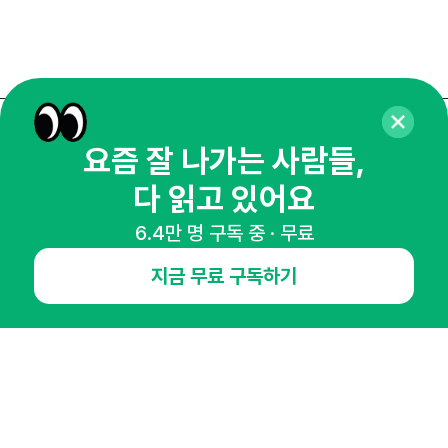
매주 화요일 아침,
요즘 잘 나가는 사람들,
마케팅 감각을 깨워 드릴게요!
다 읽고 있어요
65,043명의 마케터를 성장시키는 뉴스레터
6.4만 명 구독 중 · 무료
뉴스레터 구독하기
지금 무료 구독하기
NHN AD
오픈애즈란
공지사항
제휴문의
인사이터 신청
뉴스레터
광고안내