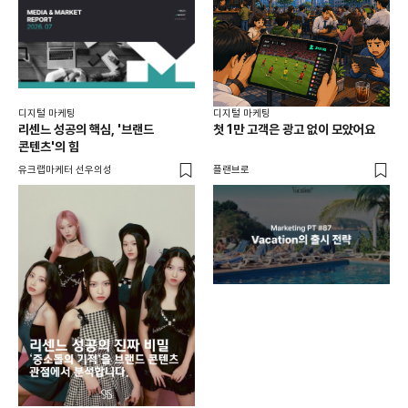
디지털 마케팅
디지털 마케팅
리센느 성공의 핵심, '브랜드
첫 1만 고객은 광고 없이 모았어요
콘텐츠'의 힘
유크랩마케터 선우의성
플랜브로
디지
AI
쇼핑
똑똑