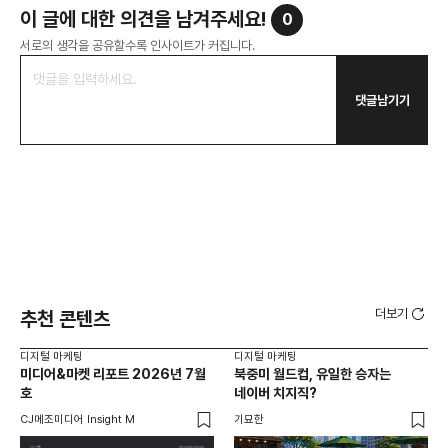
이 글에 대한 의견을 남겨주세요!
0
서로의 생각을 공유할수록 인사이트가 커집니다.
댓글남기기
더보기
추천 콘텐츠
디지털 마케팅
디지털 마케팅
디지
미디어&마켓 리포트 2026년 7월
북중미 월드컵, 유일한 승자는
브
호
네이버 치지직?
팬
CJ메조미디어 Insight M
기묘한
유크