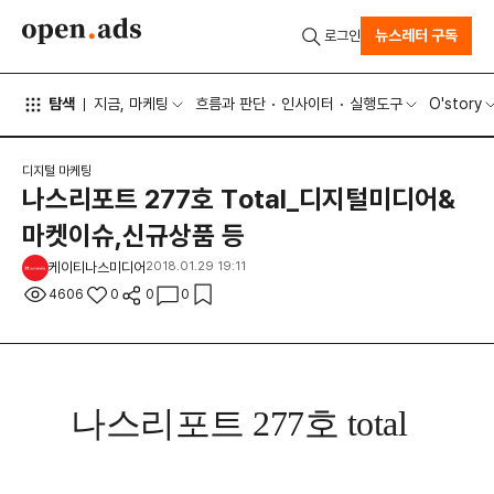
뉴스레터 구독
로그인
탐색
지금, 마케팅
흐름과 판단
인사이터
실행도구
O'story
디지털 마케팅
나스리포트 277호 Total_디지털미디어&
마켓이슈,신규상품 등
케이티나스미디어
2018.01.29 19:11
4606
0
0
0
나스리포트 277호 total